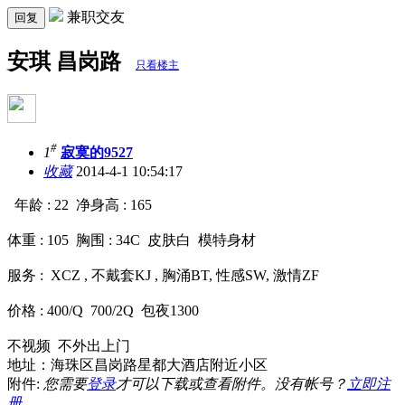
兼职交友
回复
安琪 昌岗路
只看楼主
#
1
寂寞的9527
收藏
2014-4-1 10:54:17
年龄 : 22 净身高 : 165
体重 : 105 胸围 : 34C 皮肤白 模特身材
服务 : XCZ , 不戴套KJ , 胸涌BT, 性感SW, 激情ZF
价格 : 400/Q 700/2Q 包夜1300
不视频 不外出上门
地址：海珠区昌岗路星都大酒店附近小区
附件:
您需要
登录
才可以下载或查看附件。没有帐号？
立即注
册