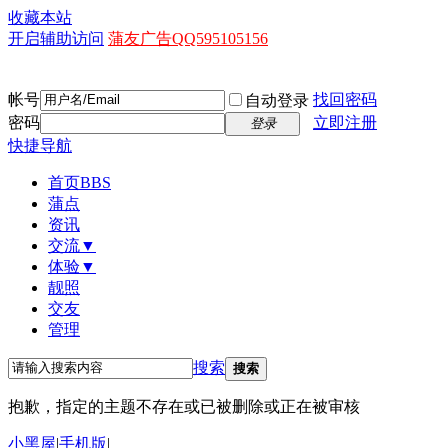
收藏本站
开启辅助访问
蒲友广告QQ595105156
帐号
找回密码
自动登录
密码
立即注册
登录
快捷导航
首页
BBS
蒲点
资讯
交流▼
体验▼
靓照
交友
管理
搜索
搜索
抱歉，指定的主题不存在或已被删除或正在被审核
小黑屋
|
手机版
|