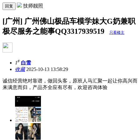
技师靓照
回复
[广州] 广州佛山极品车模学妹大G奶兼职
极尽服务之能事QQ3317939519
只看楼主
#
1
白雪
收藏
2025-10-13 13:58:29
诚信经营绝对靠谱，做回头客，原班人马汇聚一起让你高兴而
来满意而归，产品齐全应有尽有，欢迎咨询体验