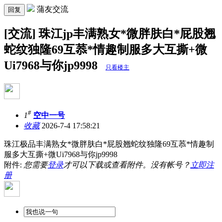
蒲友交流
回复
[交流] 珠江jp丰满熟女*微胖肤白*屁股翘
蛇纹独隆69互菾*情趣制服多大互撕+微
Ui7968与你jp9998
只看楼主
#
1
空中一号
收藏
2026-7-4 17:58:21
珠江极品丰满熟女*微胖肤白*屁股翘蛇纹独隆69互菾*情趣制
服多大互撕+微Ui7968与你jp9998
附件:
您需要
登录
才可以下载或查看附件。没有帐号？
立即注
册