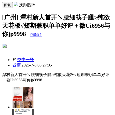
技师靓照
回复
[广州] 潭村新人首开↘腰细筷子腿≯纯欲
天花板√短期兼职单单好评＋微Ui6956与
你jp9998
只看楼主
#
1
空中一号
收藏
2026-7-8 08:27:05
潭村新人首开↘腰细筷子腿≯纯欲天花板√短期兼职单单好评
＋微Ui6956与你jp9998