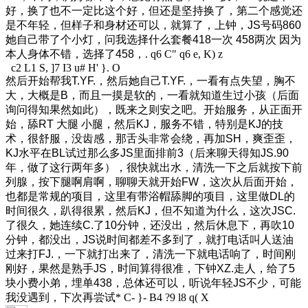
好，换了也不一定比这个好，但还是坚持换了，第二个感觉还
是不年轻，但样子和身材还可以，就算了，上钟，JS号码860
她自己带了个小灯，问我选择什么套餐418一次 458两次 因为
本人身体不错，选择了458，
. q6 C" q6 e, K) z
c2 L1 S, ]7 I3 u# H' }. O
然后开始帮我T.YF.，然后她自己T.YF.，一看有点失望，胸不
大，大概是B，而且一摸是软的，一看就知道生过小孩（后面
询问得知果然如此），既来之则安之吧。开始服务，从正面开
始，舔RT 大腿 小腿，然后KJ，服务不错，特别是KJ的技
术，很舒服，没齿感，那舌头非常会绕，再加SH，爽歪歪，
KJ水平在BL试过那么多JS里面排前3（后来聊天得知JS.90
年，做了这行两年多），很快就出水，清洗一下之后就按下前
列腺，按下腿啊肩啊，聊聊天就开始FW，这次从后面开始，
也都是常规的项目，这里有带浴帽舔脚的项目，这里做DL的
时间很久，趴得很累，然后KJ，但不知道为什么，这次JSC.
了很久，她连续C.了10分钟，还没出，然后休息下，再吹10
分钟，都没出，JS说时间都差不多到了，就打电话叫人送油
过来打FJ.，一下就打出来了，清洗一下就电话响了，时间刚
刚好，果然是熟手JS，时间算得很准，下钟XZ.走人，给了5
块小费小弟，埋单438，总体还可以，听说年轻JS不少，可能
我没遇到，下次再尝试
* C- }- B4 ?9 l8 q( X