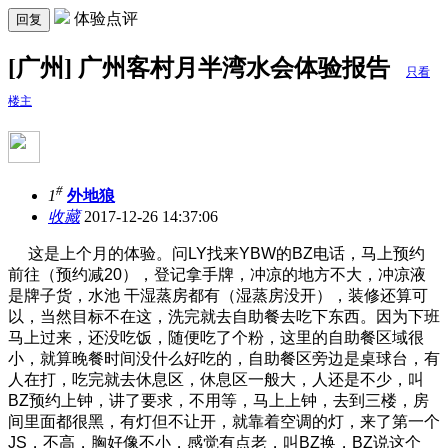
体验点评
回复
[广州] 广州客村月半湾水会体验报告
只看
楼主
#
1
外地狼
收藏
2017-12-26 14:37:06
这是上个月的体验。问LY找来YBW的BZ电话，马上预约
前往（预约减20），登记拿手牌，冲凉的地方不大，冲凉液
是牌子货，水池 干湿蒸房都有（湿蒸房没开），装修还算可
以，当然目标不在这，洗完就去自助餐去吃下东西。因为下班
马上过来，还没吃饭，随便吃了个粉，这里的自助餐区域很
小，就算晚餐时间没什么好吃的，自助餐区旁边是桌球台，有
人在打，吃完就去休息区，休息区一般大，人还是不少，叫
BZ预约上钟，讲了要求，不用等，马上上钟，去到三楼，房
间里面都很黑，有灯但不让开，就靠着空调的灯，来了第一个
JS，不高，
胸好像不小，感觉有点老，叫BZ换，BZ说这个