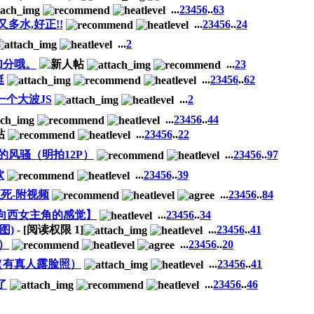
...
2
3
4
5
6
..
63
多水,好正!!
...
2
3
4
5
6
..
24
...
2
加分哦。
...
2
3
挺
...
2
3
4
5
6
..
62
个大波JS
...
2
...
2
3
4
5
6
..
44
...
2
3
4
5
6
..
22
的风骚（明拍12P）
...
2
3
4
5
6
..
97
软
...
2
3
4
5
6
..
39
至死-附视频
...
2
3
4
5
6
..
84
路向西女主角的感觉】
...
2
3
4
5
6
..
34
图)
- [阅读权限
1
]
...
2
3
4
5
6
..
41
）
...
2
3
4
5
6
..
20
（有真人露脸照）
...
2
3
4
5
6
..
41
了
...
2
3
4
5
6
..
46