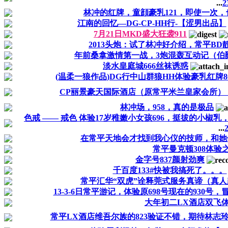
...
2
林冲的红牌，童顔豪乳121，即使一次
江南的回忆—DG-CP-HH行-【涩男出品】
7月21日MKD盛大狂袭911
2013头炮：试了林冲好介绍，常平BD靓
年前桑拿激情第一战，3炮混轰互动记（伯
淡水皇庭城666丝袜诱惑
(温柔一狼作品)DG行中山群狼HH体验豪乳红牌8
CP丽景豪天国际酒店（原常平米兰皇家会所）
林冲场，958，真的是极品
色戒 —— 戒色 体验17岁稚嫩小女孩696，挺拔的小椒
...
在常平天地会才找到我心仪的技师，和她
常平曼克顿308体验
金字号837颜射劲爽
千百度133#快被我搞死了。。。
常平汇华“双虎”诠释莞式服务真谛（真
13-3-6日常平游记，体验原698号现在的930号
大年初二LX酒店双飞
常平LX酒店维吾尔族的823验证不错，期待林志玲8