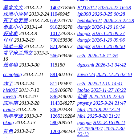
桑拿大大
2013-2-2
1407
318566
BQT2012
2026-5-27 16:58
珠海小涩男
2013-2-24
119
49945
lgb398
2026-3-25 00:28
死了也要爱
2013-7-30
659
220370
hellokitty321
2026-2-3 22:58
桑拿小小
2013-1-4
918
236278
dangfx
2026-1-20 10:14
虾皮将
2013-3-8
1017
292875
dangfx
2026-1-20 09:27
仔仔
2013-2-19
730
159506
dangfx
2026-1-20 09:06
温柔一狼
2013-2-27
871
286012
dangfx
2026-1-20 08:50
常平米兰周文
2013-3-
566
169456
cc2c
2026-1-8 11:26
16
茂名狼
2013-3-30
11
5150
dgztxsnlt
2026-1-1 04:42
ccmofeng
2013-7-21
881
302103
kuwo123
2025-12-25 02:10
咋了
2013-1-24
811
199491
cc2c
2025-12-10 14:41
hiei007
2013-7-12
319
106670
laolao
2025-11-27 16:22
love55
2013-1-19
836
249020
仙庭
2025-10-10 22:06
陈浩南
2013-2-28
1143
248277
proymy
2025-9-24 21:47
aviate
2013-2-28
806
292434
hlb1
2025-8-29 13:24
明年变成
2013-3-7
1265
319284
hlb1
2025-8-28 21:21
6king
2013-2-13
580
208561
gaegae
2025-8-16 08:11
ty120500927
2025-7-30
黄色
2013-2-17
1200
298249
22:13