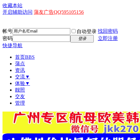
收藏本站
开启辅助访问
蒲友广告QQ595105156
帐号
找回密码
自动登录
密码
立即注册
登录
快捷导航
首页
BBS
蒲点
资讯
交流▼
体验▼
靓照
交友
管理