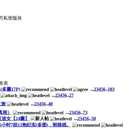
4万
私密版块
发表
多圖17P)
...
2
3
4
5
6
..
103
...
2
3
4
5
6
..
27
之旅
...
2
3
4
5
6
..
48
真相）
...
2
3
4
5
6
..
73
波女【24圖】
...
2
3
4
5
6
..
50
6小时7妞12炮纪实(多图)，附路线。