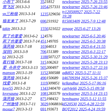
小布丁
2013-6-6
35
21812
newlearner
2025-7-26 23:55
禁飞区
2013-3-3
1054
257331
newlearner
2025-7-26 23:46
ty120500927
2025-7-22
sn三枪狼
2013-3-14
1235
329656
19:28
狼友来了
2013-7-29
690
231932
815003409
2025-7-9 12:48
takin
2013-3-3
1550
321022
zengge
2025-6-27 13:26
死了也要爱
2013-6-2
12
4576
newlearner
2025-6-5 20:46
死了也要爱
2013-7-14
451
149705
newlearner
2025-6-5 20:38
蒲恶狼
2013-7-18
103
64013
newlearner
2025-6-4 21:55
深圳1
2013-3-9
706
151389
newlearner
2025-6-3 22:17
tsl
2013-2-25
1188
507127
newlearner
2025-5-30 21:29
夜行狼
2013-7-18
315
106263
newlearner
2025-5-28 23:13
爱_仓井空
2013-3-13
505
200497
newlearner
2025-5-27 22:16
manson
2013-1-19
1152
300588
qdk852
2025-5-27 11:11
蒲恶狼
2013-8-1
490
150689
li46709394
2025-5-26 15:37
找爱
2013-1-8
1119
309851
kellandhui
2025-5-17 06:16
love55
2013-1-23
1343
340470
carlyle66
2025-5-15 09:58
lovesauna
2013-1-22
1081
283579
newlearner
2025-5-14 23:15
蒲恶狼
2013-2-27
875
198432
herohuang
2025-5-12 11:55
广州激情
2013-7-11
3029
1068816
kl520530
2025-4-28 22:59
moxue7
2013-3-13
691
193671
BQT2012
2025-4-24 19:59