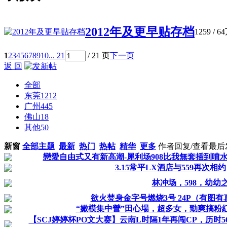
2012年及更早贴存档
1259
/
6
1
2
3
4
5
6
7
8
9
10
... 21
/ 21 页
下一页
返 回
全部
东莞
1212
广州
445
佛山
18
其他
50
新窗
全部主题
最新
热门
热帖
精华
更多
作者
回复/查看
最后
戀愛自由式又有新高潮-犀利场908比我無套插到噴水(
3.15常平LX酒店与559再次相约
林冲场，598，幼幼
欲火焚身金字号燃烧3号 24P（有图有
“嫩模集中營”田心場，超多女，勁爽搞粉紅
【SCJ婷婷杯PO文大赛】云南L时隔1年再闯CP，历时5