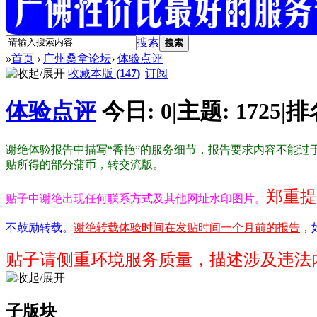
搜索
搜索
»
首页
›
广州桑拿论坛
›
体验点评
收藏本版
(
147
)
|
订阅
体验点评
今日:
0
|
主题:
1725
|
排
谢绝体验报告中描写“香艳”的服务细节，报告要求内容不能过于
贴所得的部分蒲币，转交流版。
郑重提
贴子中谢绝出现任何联系方式及其他网址水印图片。
不鼓励转载。
谢绝转载体验时间在发贴时间一个月前的报告
，
贴子请侧重环境服务质量，描述涉及违法
子版块