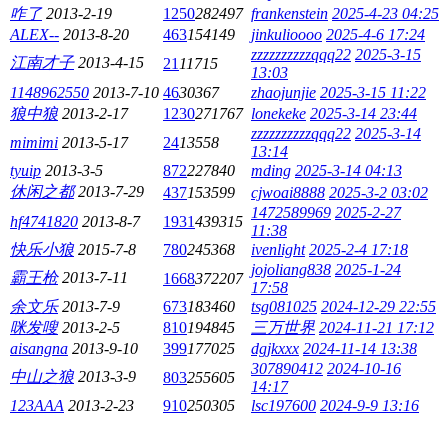
咋了
2013-2-19
1250
282497
frankenstein
2025-4-23 04:25
ALEX--
2013-8-20
463
154149
jinkulioooo
2025-4-6 17:24
zzzzzzzzzzqqq22
2025-3-15
江南才子
2013-4-15
21
11715
13:03
1148962550
2013-7-10
46
30367
zhaojunjie
2025-3-15 11:22
狼中狼
2013-2-17
1230
271767
lonekeke
2025-3-14 23:44
zzzzzzzzzzqqq22
2025-3-14
mimimi
2013-5-17
24
13558
13:14
tyuip
2013-3-5
872
227840
mding
2025-3-14 04:13
休闲之都
2013-7-29
437
153599
cjwoai8888
2025-3-2 03:02
1472589969
2025-2-27
hf4741820
2013-8-7
1931
439315
11:38
快乐小狼
2015-7-8
780
245368
ivenlight
2025-2-4 17:18
jojoliang838
2025-1-24
霸王枪
2013-7-11
1668
372207
17:58
余文乐
2013-7-9
673
183460
tsg081025
2024-12-29 22:55
咪发嗖
2013-2-5
810
194845
三万世界
2024-11-21 17:12
aisangna
2013-9-10
399
177025
dgjkxxx
2024-11-14 13:38
307890412
2024-10-16
中山之狼
2013-3-9
803
255605
14:17
123AAA
2013-2-23
910
250305
lsc197600
2024-9-9 13:16