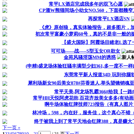
常平LX酒店完成我多年的双飞心愿
CP滙W熊猫间场小幼女NO.560，下面都幾窄又
再探常平LX酒店SN
《虎》原创狼，真实体验报告，超多图片，
初次常平富豪小萝莉60号，真的不是非一般的
【盛大国际】阿霞场目睹老L选了一
可可场------战-----S型玉女OR欲女
金苑风骚淫荡MM的诱惑
(申精)盛龙场体验狂骚丰满型少妇361,多一度不一样
东莞常平新人报道34D 玩到你腿
犀利场新女90后美女878#芬香迷人,举头望镜销魂
常平天美-阿龙场乳霸366#给我【一
常平HH天悦阿虎花街,百花齐放美女多多(有动画
啊牛场体验红牌技师723报告（有真人图片
林冲场，598，内在好，服务佳，这个真心不错
终于被我上到了常平天地会红牌388，真是赚大
下一页 »
1
2
3
4
5
6
7
8
9
10
... 21
/ 21 页
下一页