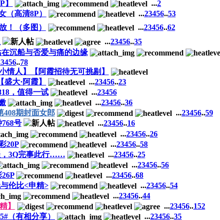
P】
...
2
女（高清8P）
...
2
3
4
5
6
..
53
骚放！（多图）
...
2
3
4
5
6
..
62
姐
...
2
3
4
5
6
..
35
-站在沉船与否爱与痛的边缘
2
3
4
5
6
..
78
的小情人】【阿霞招待无可挑剔】
【盛大·阿霞】
...
2
3
4
5
6
..
23
818，值得一试
...
2
3
4
5
6
嫩
...
2
3
4
5
6
..
36
第408期封面女郎
...
2
3
4
5
6
..
59
768号
...
2
3
4
5
6
..
16
...
2
3
4
5
6
..
26
20P
...
2
3
4
5
6
..
58
骚，3Q完事此行……
...
2
3
4
5
6
..
25
...
2
3
4
5
6
..
56
26P
...
2
3
4
5
6
..
68
无与伦比<申精>
...
2
3
4
5
6
..
54
...
2
3
4
5
6
..
44
申精】
...
2
3
4
5
6
..
152
5#（有相分享）
...
2
3
4
5
6
..
35