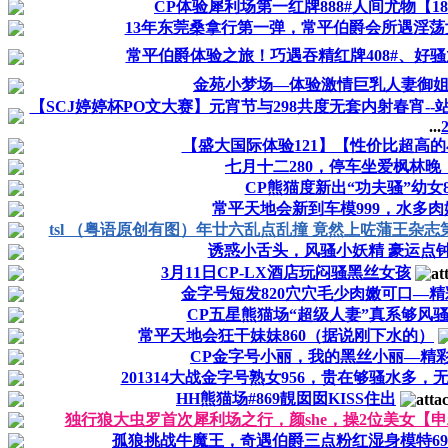
CP体验犀利场第一红牌888#人间尤物【18
13年东莞桑拿行第一弹，常平伯爵会所遇淫荡
常平伯爵体验之旅！巧遇吞精红牌408#、好
金苑小梦场—体验激情巨乳人妻御
【SCJ婷婷杯PO文大赛】元宵节与298共度无套内射春宵-
...
【盛大国际体验121】【性价比超高
七月十二280，停车坐爱枫林晚
CP熊猫度新出“功夫骚”幼女
常平天地会新到车模999，水多肉
tsl （粤语原创有图）年廿六乱点乱撞 竟然上咗蒲王杂志
诱惑小舌头，风骚小妖精 豪运点钟
3月11日CP-LX酒店玩闷骚黑丝女孩
金字号短发820穴穴毛少肉嫩可口—精彩
CP五星熊猫场“超级人妻”真系够风
常平天地会狂干妹妹860（据说刚下水的）
CP金字号小丽，我的黑丝小丽—精彩
201314大战金字号熟女956，贵在够骚水多，
HH熊猫场#869靚囡囡KISS住出
独行狼大虫罗首次犀利场之行，颜she，操2位美女【
孤狼挑战牛魔王，奇遇伯爵三点粉红湿身模特69