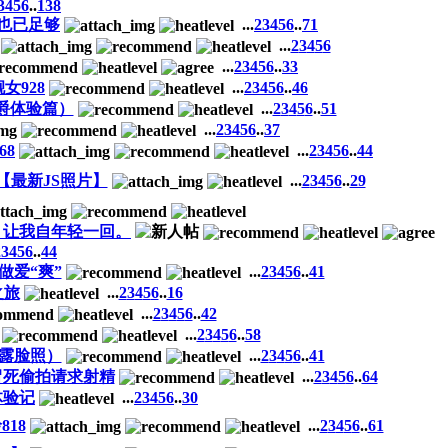
3
4
5
6
..
138
，也已足够
...
2
3
4
5
6
..
71
...
2
3
4
5
6
...
2
3
4
5
6
..
33
女928
...
2
3
4
5
6
..
46
爵体验篇）
...
2
3
4
5
6
..
51
...
2
3
4
5
6
..
37
68
...
2
3
4
5
6
..
44
【最新JS照片】
...
2
3
4
5
6
..
29
乳，让我自年轻一回。
2
3
4
5
6
..
44
做爱“爽”
...
2
3
4
5
6
..
41
之旅
...
2
3
4
5
6
..
16
...
2
3
4
5
6
..
42
...
2
3
4
5
6
..
58
人露脸照）
...
2
3
4
5
6
..
41
，冒死偷拍请求射精
...
2
3
4
5
6
..
64
体验记
...
2
3
4
5
6
..
30
18
...
2
3
4
5
6
..
61