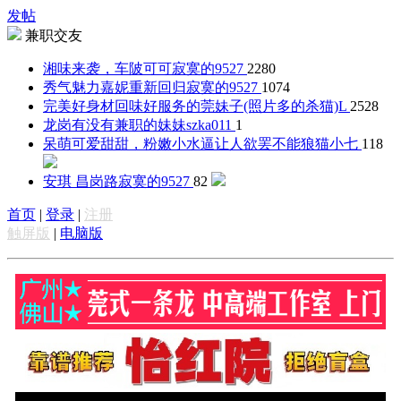
发帖
兼职交友
湘味来袭，车陂可可
寂寞的9527
2280
秀气魅力嘉妮重新回归
寂寞的9527
1074
完美好身材回味好服务的莞妹子(照片多的杀猫)
L
2528
龙岗有没有兼职的妹妹
szka011
1
呆萌可爱甜甜，粉嫩小水逼让人欲罢不能
狼猫小七
118
安琪 昌岗路
寂寞的9527
82
首页
|
登录
|
注册
触屏版
|
电脑版