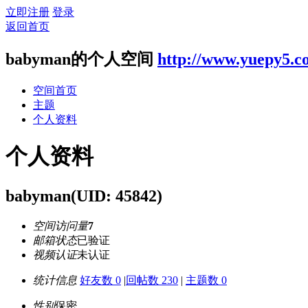
立即注册
登录
返回首页
babyman的个人空间
http://www.yuepy5.c
空间首页
主题
个人资料
个人资料
babyman
(UID: 45842)
空间访问量
7
邮箱状态
已验证
视频认证
未认证
统计信息
好友数 0
|
回帖数 230
|
主题数 0
性别
保密