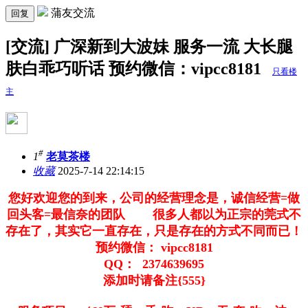
蒲友交流
回复
[交流] 广深新到大波妹 服务一流 大长腿
肤白乖巧听话 预约微信：vipcc8181
只看楼
主
#
1
老莫茶楼
收藏
2025-7-14 22:14:15
您好欢迎您的到来，公司的经营理念是，诚信经营=做
回头客=最信奈的团队 很多人都以为正宗的莞式不
存在了，其实它一直存在，只是存在的方式不同而已！
预约微信： vipcc8181
QQ： 2374639695
添加时请备注{555}