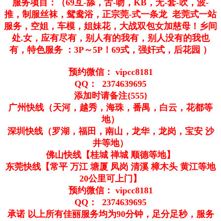
服务项目：（69互-舔，舌-吻，KB，无-套-吹，波-
推，制服丝袜，鸳鸯浴，正宗莞-式一条龙 老莞式一站
服务，空姐，车模，姐妹花，大战双包女加慈母！乡间
处.女，应有尽有，别人有的我有，别人没有的我也
有，特色服务 ：3P～5P！69式，强奸式，后花园 ）
预约微信： vipcc8181
QQ： 2374639695
添加时请备注{555}
广州快线（天河，越秀，海珠，番禺，白云，花都等
地）
深圳快线（罗湖，福田，南山，龙华，龙岗，宝安 沙
井等地）
佛山快线【桂城 禅城 顺德等地】
东莞快线【常平 万江 塘厦 凤岗 清溪 樟木头 黄江等地
20公里可上门】
预约微信： vipcc8181
QQ： 2374639695
承诺 以上所有佳丽服务均为90分钟，足分足秒，服务