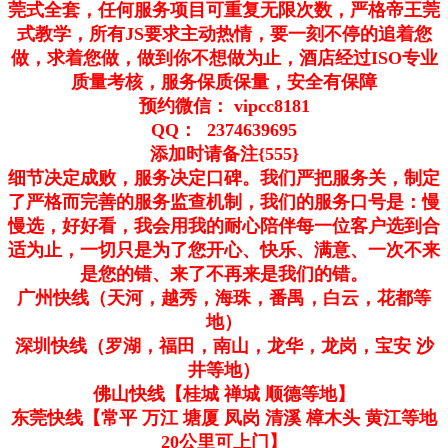
莞式全套，任何服务项目可重复无限次数，严格帝王莞
式教学，所有JS要求主动热情，要一刻不停的追着您
做，求着您做，做到你不想做为止，酒店经过ISO专业
质量考核，服务保质保量，安全有保障
预约微信： vipcc8181
QQ： 2374639695
添加时请备注{555}
细节决定成败，服务决定口碑。我们严把服务关，制定
了严格而完善的服务监查机制，我们的服务口号是：慢
慢选，好好看，我会用我的耐心陪伴每一位客户选到合
适为止，一切只是为了您开心、快乐、满意、一次不来
是您的错、来了不再来是我们的错。
广州快线（天河，越秀，海珠，番禺，白云，花都等
地）
深圳快线（罗湖，福田，南山，龙华，龙岗，宝安 沙
井等地）
佛山快线【桂城 禅城 顺德等地】
东莞快线【常平 万江 塘厦 凤岗 清溪 樟木头 黄江等地
20公里可上门】