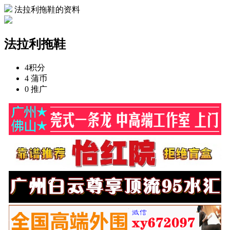
法拉利拖鞋的资料
法拉利拖鞋
4
积分
4
蒲币
0
推广